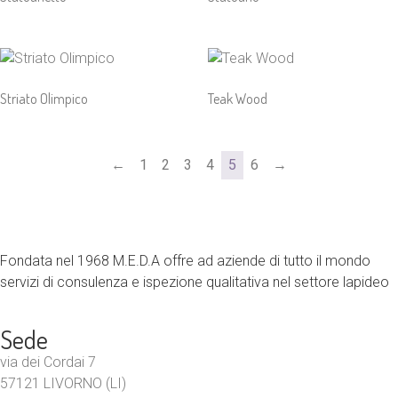
Striato Olimpico
Teak Wood
←
1
2
3
4
5
6
→
Fondata nel 1968 M.E.D.A offre ad aziende di tutto il mondo
servizi di consulenza e ispezione qualitativa nel settore lapideo
Sede
via dei Cordai 7
57121 LIVORNO (LI)